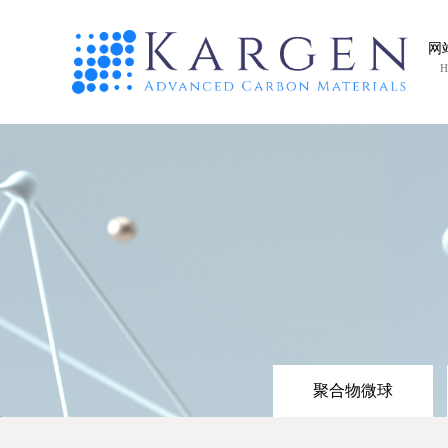
网
H
聚合物微球