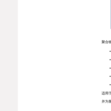
聚合物微球是有核壳
• 低溶胀，在电
• 高湿粘，湿粘
• 长循环,
• 不含氟，
• 价格低，成
适用于锂电池，钠电
并为客户提供“分散