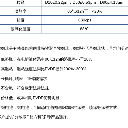
粒径
D10≤0.22μm，
D50≤0.53μm，D90≤4.13μm
溶胀率
85℃/12h下，<20%
粘度
630cps
玻璃化温度
88℃
结构的非极性聚合物微球，微观外形呈微球状，且均匀分散，
解液体系中80℃12h的溶胀率小于20%
强度达同比PVDF提升200%~300%
 响应工业储能需求
符合欧盟法律法规
本相对PVDF优势明显
池，半固态电池的隔膜凹版辊涂覆、喷涂等涂覆方式。
液”“配方料”多种产品选择。