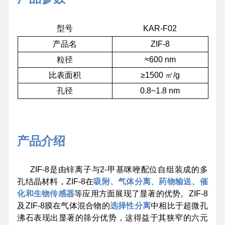
型号
KAR-F02
产品名
ZIF-8
粒径
≈600 nm
比表面积
≥1500 ㎡/g
孔径
0.8~1.8 nm
产品介绍
ZIF-8是由锌离子与2-甲基咪唑配位自组装成的多
孔结晶材料，ZIF-8在
吸附、气体分离、药物输送、催
化和生物传感器
等应用方面展现了显著的优势。ZIF-8
及ZIF-8膜在气体混合物的
选择性分离
中相比于超微孔
沸石表现出显著的筛分优势，这得益于其狭窄的六元